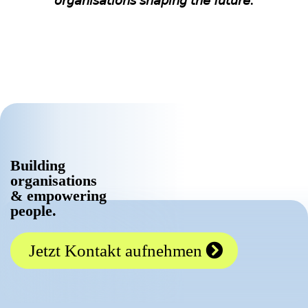
𝘰𝘳𝘨𝘢𝘯𝘪𝘴𝘢𝘵𝘪𝘰𝘯𝘴 𝘴𝘩𝘢𝘱𝘪𝘯𝘨 𝘵𝘩𝘦 𝘧𝘶𝘵𝘶𝘳𝘦.
Building
organisations
& empowering
people.
Jetzt Kontakt aufnehmen