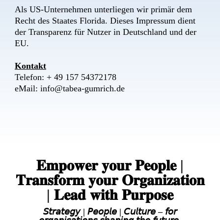
Als US-Unternehmen unterliegen wir primär dem
Recht des Staates Florida. Dieses Impressum dient
der Transparenz für Nutzer in Deutschland und der
EU.
Kontakt
Telefon: + 49 157 54372178​
eMail:
info@tabea-gumrich.de
𝐄𝐦𝐩𝐨𝐰𝐞𝐫 𝐲𝐨𝐮𝐫 𝐏𝐞𝐨𝐩𝐥𝐞 |
𝐓𝐫𝐚𝐧𝐬𝐟𝐨𝐫𝐦 𝐲𝐨𝐮𝐫 𝐎𝐫𝐠𝐚𝐧𝐢𝐳𝐚𝐭𝐢𝐨𝐧
| 𝐋𝐞𝐚𝐝 𝐰𝐢𝐭𝐡 𝐏𝐮𝐫𝐩𝐨𝐬𝐞
𝘚𝘵𝘳𝘢𝘵𝘦𝘨𝘺 | 𝘗𝘦𝘰𝘱𝘭𝘦 | 𝘊𝘶𝘭𝘵𝘶𝘳𝘦 – 𝘧𝘰𝘳